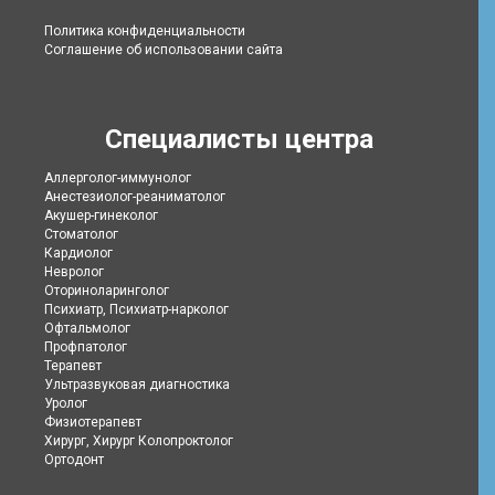
Политика конфиденциальности
Соглашение об использовании сайта
Специалисты центра
Аллерголог-иммунолог
Анестезиолог-реаниматолог
Акушер-гинеколог
Стоматолог
Кардиолог
Невролог
Оториноларинголог
Психиатр, Психиатр-нарколог
Офтальмолог
Профпатолог
Терапевт
Ультразвуковая диагностика
Уролог
Физиотерапевт
Хирург, Хирург Колопроктолог
Ортодонт