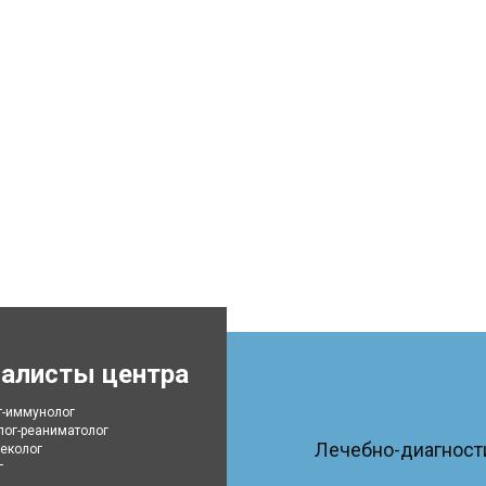
алисты центра
г-иммунолог
лог-реаниматолог
Лечебно-диагности
еколог
г