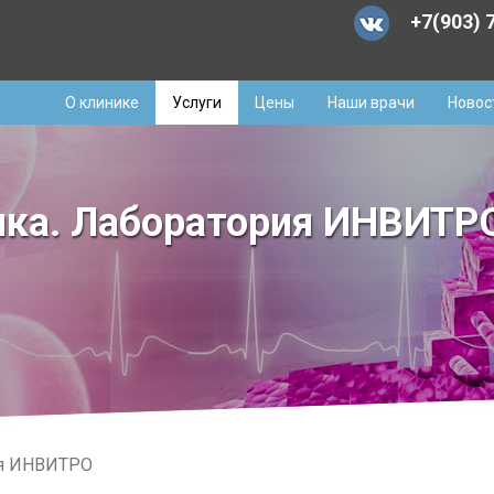
+7(903) 
О клинике
Услуги
Цены
Наши врачи
Новос
ика. Лаборатория ИНВИТР
ия ИНВИТРО