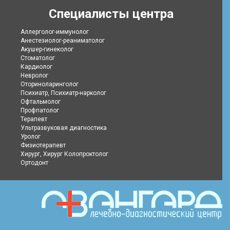
Специалисты центра
Аллерголог-иммунолог
Анестезиолог-реаниматолог
Акушер-гинеколог
Стоматолог
Кардиолог
Невролог
Оториноларинголог
Психиатр, Психиатр-нарколог
Офтальмолог
Профпатолог
Терапевт
Ультразвуковая диагностика
Уролог
Физиотерапевт
Хирург, Хирург Колопроктолог
Ортодонт