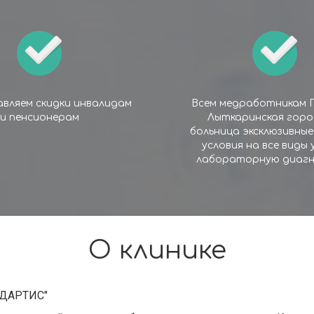
вляем скидки инвалидам
Всем медработникам 
и пенсионерам
Лыткаринская горо
больница эксклюзивные
условия на все виды 
лабораторную диагн
О клинике
ЕДАРТИС"