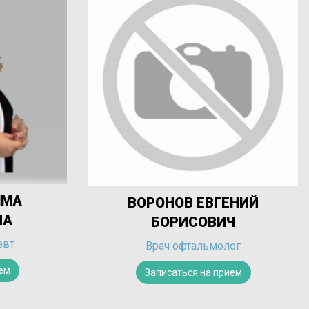
ДИБИРО
ВОРОНОВ ЕВГЕНИЙ
ГАСА
БОРИСОВИЧ
Врач хирург, вр
Врач офтальмолог
Записатьс
Записаться на прием