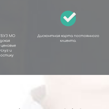
ГБУЗ МО
Дисконтная карта постоянного
дская
клиента.
 ценовые
услуг и
остику