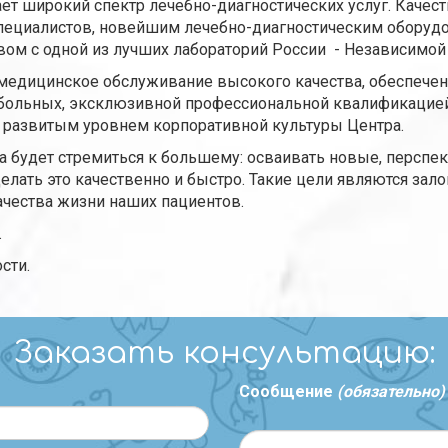
ет широкий спектр лечебно-диагностических услуг. Качест
ециалистов, новейшим лечебно-диагностическим оборуд
вом с одной из лучших лабораторий России - Независимо
едицинское обслуживание высокого качества, обеспечен
 больных, эксклюзивной профессиональной квалификацие
, развитым уровнем корпоративной культуры Центра.
да будет стремиться к большему: осваивать новые, перспе
лать это качественно и быстро. Такие цели являются зал
ачества жизни наших пациентов.
.
сти.
Заказать консультацию:
Сообщение
(обязательно)