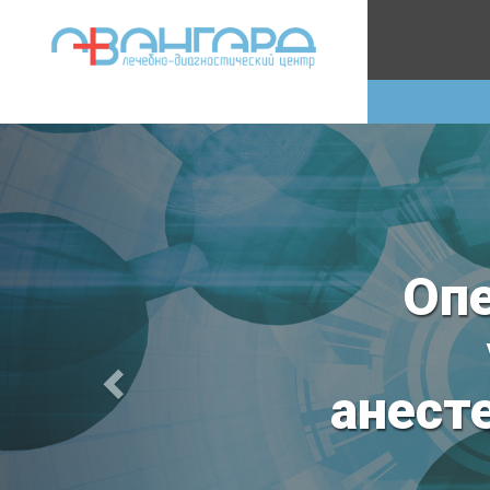
Мы р
дважды лауреа