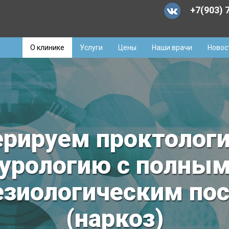
+7(903) 
О клинике
Услуги
Цены
Наши врачи
Новос
аботаем с лаборат
ИНВИТРО
том премии народного доверия «Марк
Подробнее