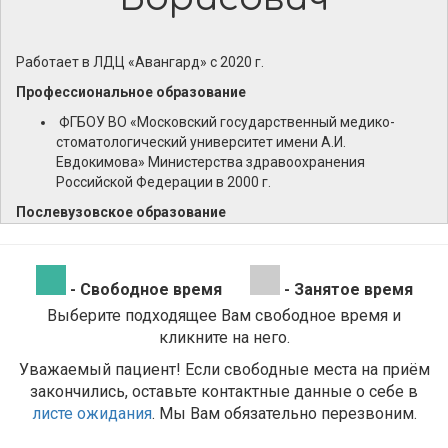
Работает в ЛДЦ «Авангард» с 2020 г.
Профессиональное образование
ФГБОУ ВО «Московский государственный медико-
стоматологический университет имени А.И.
Евдокимова» Министерства здравоохранения
Российской Федерации в 2000 г.
Послевузовское образование
Российский государственный медицинский университет
Министерства здравоохранения Российской
Федерации. Ординатура. Специальность
- Свободное время
- Занятое время
«Офтальмология» в 2002 г.
Выберите подходящее Вам свободное время и
ФГАОУ ВО «Российский университет дружбы народов»
кликните на него.
Профессиональная переподготовка. Специальность
«Офтальмология»
Уважаемый пациент! Если свободные места на приём
закончились, оставьте контактные данные о себе в
Сведения об аккредитации
листе ожидания
. Мы Вам обязательно перезвоним.
Специальность «Офтальмология» до 23.06.2027 г.