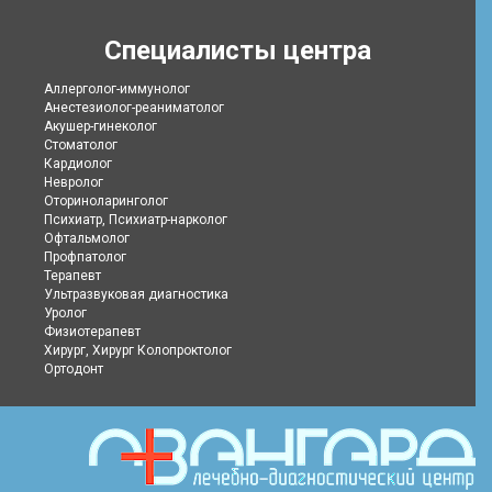
Специалисты центра
Аллерголог-иммунолог
Анестезиолог-реаниматолог
Акушер-гинеколог
Стоматолог
Кардиолог
Невролог
Оториноларинголог
Психиатр, Психиатр-нарколог
Офтальмолог
Профпатолог
Терапевт
Ультразвуковая диагностика
Уролог
Физиотерапевт
Хирург, Хирург Колопроктолог
Ортодонт