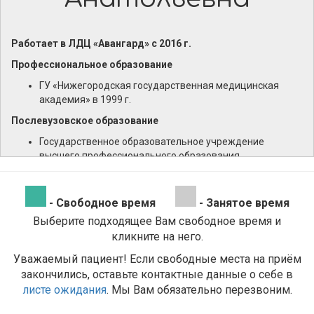
Работает в ЛДЦ «Авангард» с 2016 г.
Профессиональное образование
ГУ «Нижегородская государственная медицинская
академия» в 1999 г.
Послевузовское образование
Государственное образовательное учреждение
высшего профессионального образования
"Нижегородская государственная медицинская
академия Федерального агентства по
здравоохранению и социальному развитию" в 2008 г. по
- Свободное время
- Занятое время
специальности «Психиатрия»
Выберите подходящее Вам свободное время и
Дополнительное профессиональное образование
кликните на него.
Автономное учреждение Чувашской Республики
Уважаемый пациент! Если свободные места на приём
«Институт усовершенствования врачей» Министерства
закончились, оставьте контактные данные о себе в
здравоохранения и социального развития Чувашской
листе ожидания
. Мы Вам обязательно перезвоним.
Республики. Профессиональная переподготовка.
Специальность «Психиатрия-наркология» в 2014 г.