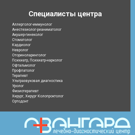
Специалисты центра
Аллерголог-иммунолог
Анестезиолог-реаниматолог
Акушер-гинеколог
Стоматолог
Кардиолог
Невролог
Оториноларинголог
Психиатр, Психиатр-нарколог
Офтальмолог
Профпатолог
Терапевт
Ультразвуковая диагностика
Уролог
Физиотерапевт
Хирург, Хирург Колопроктолог
Ортодонт