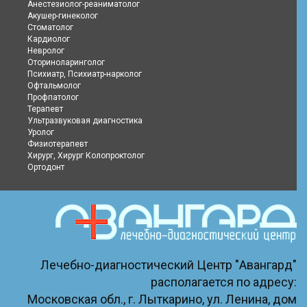
Анестезиолог-реаниматолог
Акушер-гинеколог
Стоматолог
Кардиолог
Невролог
Оториноларинголог
Психиатр, Психиатр-нарколог
Офтальмолог
Профпатолог
Терапевт
Ультразвуковая диагностика
Уролог
Физиотерапевт
Хирург, Хирург Колопроктолог
Ортодонт
Лечебно-диагностический Центр "Авангард"
располагается по адресу:
Московская обл., г. Лыткарино, ул. Ленина, дом